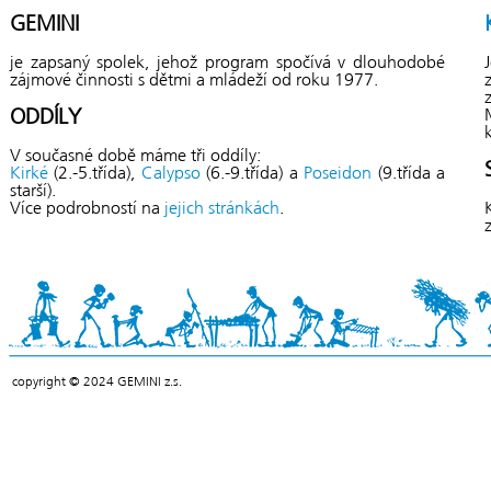
GEMINI
je zapsaný spolek, jehož program spočívá v dlouhodobé
zájmové činnosti s dětmi a mládeží od roku 1977.
ODDÍLY
V současné době máme tři oddíly:
Kirké
(2.-5.třída),
Calypso
(6.-9.třída) a
Poseidon
(9.třída a
starší).
Více podrobností na
jejich stránkách
.
copyright © 2024 GEMINI z.s.