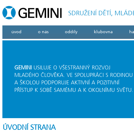
SDRUŽENÍ DĚTÍ, MLÁD
úvod
o nás
oddíly
klubovna
h
GEMINI
USILUJE O VŠESTRANNÝ ROZVOJ
MLADÉHO ČLOVĚKA. VE SPOLUPRÁCI S RODINOU
A ŠKOLOU PODPORUJE AKTIVNÍ A POZITIVNÍ
PŘÍSTUP K SOBĚ SAMÉMU A K OKOLNÍMU SVĚTU.
ÚVODNÍ STRANA